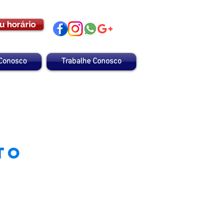
u horário
 Conosco
Trabalhe Conosco
to