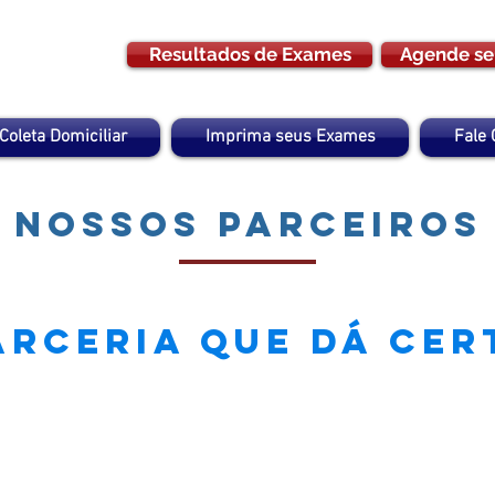
Resultados de Exames
Agende se
Coleta Domiciliar
Imprima seus Exames
Fale
Nossos Parceiros
arceria que dá cer