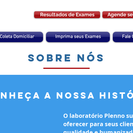
Resultados de Exames
Agende se
Coleta Domiciliar
Imprima seus Exames
Fale
Sobre nós
nheça a nossa hist
O laboratório Plenno su
oferecer para seus cli
qualidade e humanizad