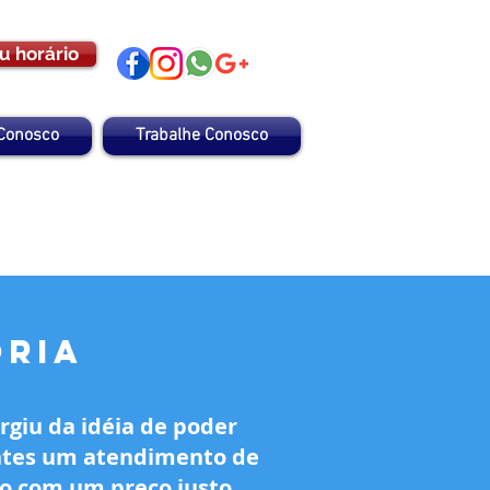
u horário
 Conosco
Trabalhe Conosco
ória
rgiu da idéia de poder
entes um atendimento de
o com um preço justo.