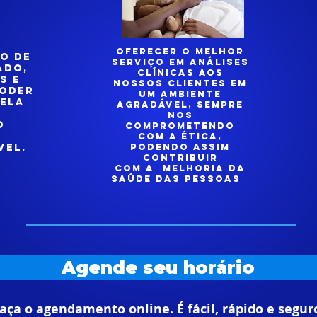
Oferecer o melhor
o de
serviço em análises
ado,
clínicas aos
s e
nossos clientes em
poder
um ambiente
pela
agradável, sempre
nos
o
comprometendo
com a ética,
vel.
podendo assim
contribuir
com a melhoria da
saúde das pessoas
Agende seu horário
aça o agendamento online. É fácil, rápido e segur