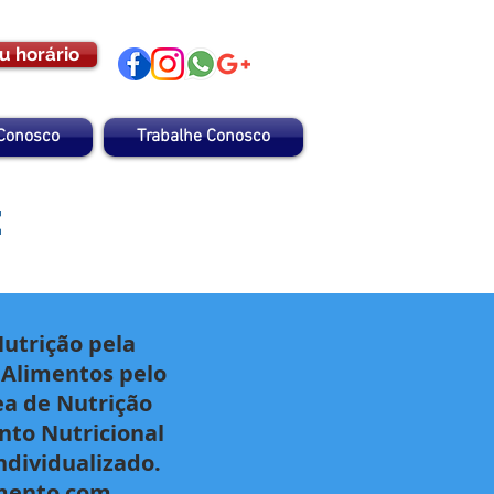
u horário
 Conosco
Trabalhe Conosco
e
utrição pela
 Alimentos pelo
ea de Nutrição
nto Nutricional
ndividualizado.
ento com