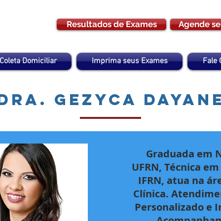
Resultados de Exames
Agende se
Coleta Domiciliar
Imprima seus Exames
Fale
Dra. Gezyca Dayan
Graduada em N
UFRN, Técnica em
IFRN, atua na ár
Clínica. Atendime
Personalizado e I
Acompanham